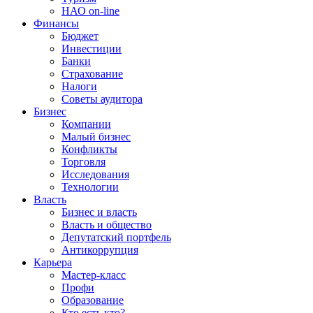
НАО on-line
Финансы
Бюджет
Инвестиции
Банки
Страхование
Налоги
Советы аудитора
Бизнес
Компании
Малый бизнес
Конфликты
Торговля
Исследования
Технологии
Власть
Бизнес и власть
Власть и общество
Депутатский портфель
Антикоррупция
Карьера
Мастер-класс
Профи
Образование
Кто есть кто?