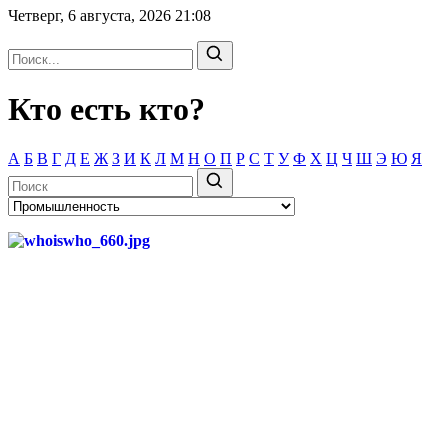
Четверг, 6 августа, 2026
21:08
Кто есть кто?
А
Б
В
Г
Д
Е
Ж
З
И
К
Л
М
Н
О
П
Р
С
Т
У
Ф
Х
Ц
Ч
Ш
Э
Ю
Я