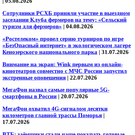
|
05.08.2026
Сотрудники РСХБ приняли участие в выездном
заседании Клуба фермеров на тему: «Сельский
туризм для фермеров»
|
04.08.2026
«Ростелеком» провел серию турниров по игре
«БезОпасный интернет» в экологическом лагере
Кенозерского национального парка
|
31.07.2026
Внимание на экран: Wink первым из онлайн-
кинотеатров совместно с МЧС России запустил
экстренные оповещения
|
22.07.2026
МегаФон назвал самые популярные 5G-
смартфоны в России
|
20.07.2026
МегаФон охватил 4G-сигналом десятки
километров главной трассы Поморья
|
17.07.2026
ВТБ: заёмщики стали чаще покупать готовые